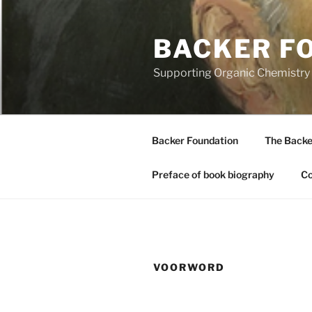
Skip
to
BACKER F
content
Supporting Organic Chemistry a
Backer Foundation
The Backe
Preface of book biography
Co
VOORWORD