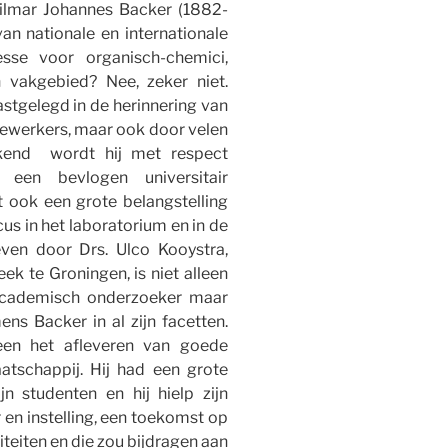
 Hilmar Johannes Backer (1882-
n nationale en internationale
esse voor organisch-chemici,
n vakgebied? Nee, zeker niet.
astgelegd in de herinnering van
dewerkers, maar ook door velen
ekend wordt hij met respect
 een bevlogen universitair
 ook een grote belangstelling
us in het laboratorium en in de
even door Drs. Ulco Kooystra,
ek te Groningen, is niet alleen
academisch onderzoeker maar
ns Backer in al zijn facetten.
een het afleveren van goede
tschappij. Hij had een grote
jn studenten en hij hielp zijn
 en instelling, een toekomst op
teiten en die zou bijdragen aan