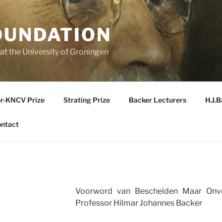
OUNDATION
t the University of Groningen
r-KNCV Prize
Strating Prize
Backer Lecturers
H.J.B
ntact
Voorword van Bescheiden Maar Onverz
Professor Hilmar Johannes Backer