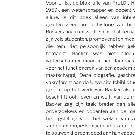
Voor U ligt de biografie van Prof.Dr.
1959), een wetenschapper en docent va
allure. Is dit boek alleen van inter
geïnteresseerd in de historie van hu
Backers naam en werk zijn niet alleen v
zijn vele studenten, promovendi en me
die hem niet persoonlijk hebben g
herdacht. Backer was niet alleen
wetenschapper, maar hij had daarnaast
voor het functioneren van een academic
maatschappij. Deze biografie, geschr
vakreferent aan de Unversiteitsbibliothe
gericht op het werk van Backer als 
beschrijft ook leven en werk van de me
Backer zag zijn taak breder dan all
onderzoekers en docenten aan de maa
belangstelling voor het welzijn van zi
studenten om, ieder naar eigen karakter
te bouwen die recht deed aan hun capaci